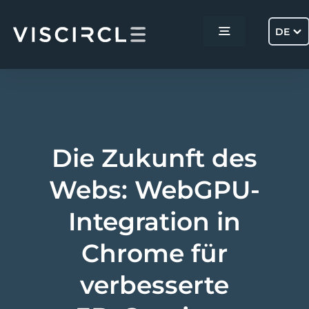
Skip
to
DE
Toggle
content
Navigation
Home
Services
Die Zukunft des
Projekte
Webs: WebGPU-
Integration in
Über uns
Chrome für
Kontakt
verbesserte