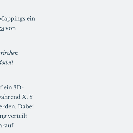
Mappings
ein
ya
von
rischen
odell
f ein 3D-
während X, Y
erden. Dabei
g verteilt
arauf