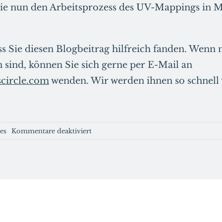
ie nun den Arbeitsprozess des UV-Mappings in 
ss Sie diesen Blogbeitrag hilfreich fanden. Wenn
n sind, können Sie sich gerne per E-Mail an
circle.com
wenden. Wir werden ihnen so schnell
für
es
Kommentare deaktiviert
Einsteigerguide
zum
UV-
Mapping:
Grundlagen
und
ein
wenig
mehr.