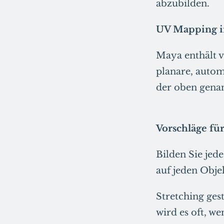
abzubilden.
UV Mapping i
Maya enthält v
planare, autom
der oben gena
Vorschläge f
Bilden Sie jed
auf jeden Obj
Stretching ges
wird es oft, w