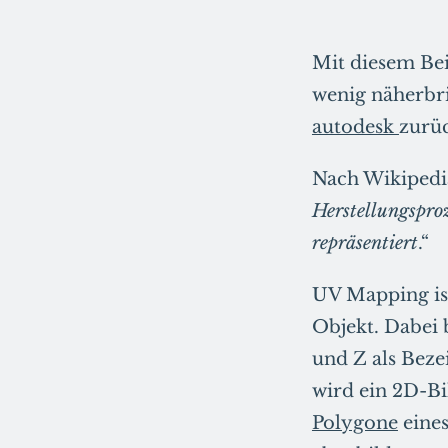
Mit diesem Be
wenig näherbri
autodesk
zurü
Nach Wikipedi
Herstellungsproz
repräsentiert
.“
UV Mapping is
Objekt. Dabei 
und Z als Beze
wird ein 2D-B
Polygone
eines