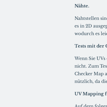
Nähte.
Nahtstellen si
es in 2D ausge
wodurch es lei
Tests mit der
Wenn Sie UVs e
nicht. Zum Tes
Checker Map au
nützlich, da di
UV Mapping fü
Auf dem folgen