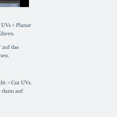
 UVs > Planar
ühren.
 auf das
nen.
dit > Cut UVs.
e dann auf