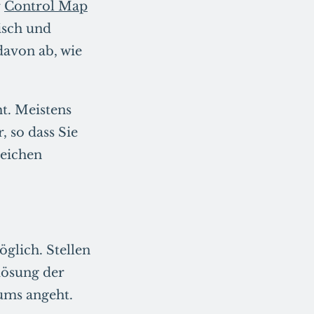
r
Control Map
isch und
davon ab, wie
t. Meistens
 so dass Sie
reichen
öglich.
Stellen
lösung der
ums angeht.