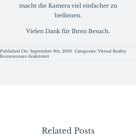
macht die Kamera viel einfacher zu
bedienen.
Vielen Dank für Ihren Besuch.
Published On: September 9th, 2019
Categories:
Virtual Reality
für
Kommentare deaktiviert
Welche
360-
Grad-
Kamera
Sie
für
VR-
Aufnahmen
nutzen
sollten.
Related Posts