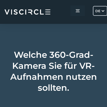
Skip
to
DE
Toggle
content
Navigation
Home
Services
Welche 360-Grad-
Projekte
Kamera Sie für VR-
Aufnahmen nutzen
Über uns
sollten.
Kontakt