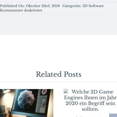
Published On: Oktober 23rd, 2018
Categories:
3D Software
für
Kommentare deaktiviert
Wie
Sie
ein
besseres
Verständnis
für
den
Skin
Modifier
in
Blender
entwickeln.
Related Posts