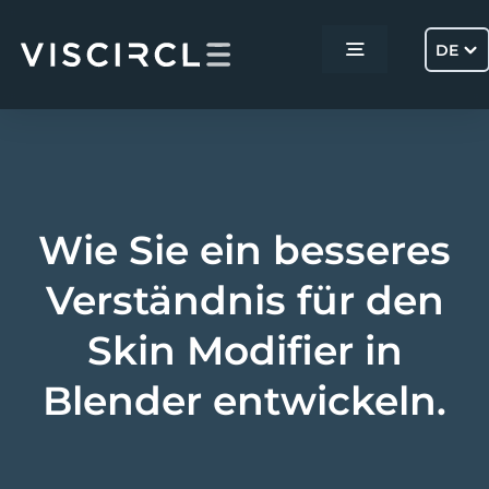
Skip
to
DE
Toggle
content
Navigation
Home
Services
Wie Sie ein besseres
Projekte
Verständnis für den
Skin Modifier in
Über uns
Blender entwickeln.
Kontakt