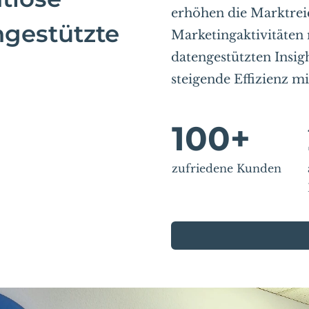
erhöhen die Marktrei
ngestützte
Marketingaktivitäten
datengestützten Insig
steigende Effizienz m
100
+
zufriedene Kunden