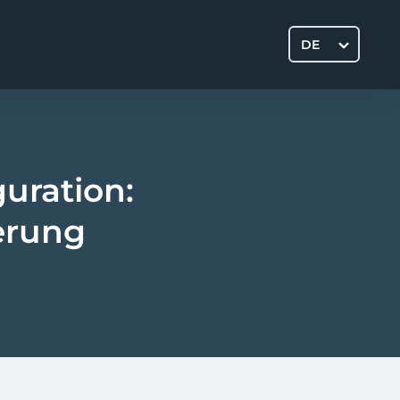
DE
guration:
ierung