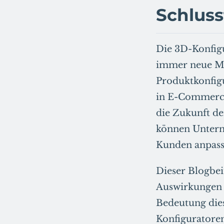
Schlus
Die 3D-Konfigu
immer neue Mög
Produktkonfigu
in E-Commerce 
die Zukunft de
können Untern
Kunden anpasse
Dieser Blogbei
Auswirkungen a
Bedeutung dies
Konfiguratore