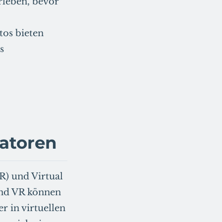
rleben, bevor
tos bieten
s
atoren
R) und Virtual
und VR können
 in virtuellen