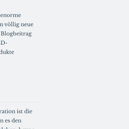
n enorme
 völlig neue
 Blogbeitrag
3D-
odukte
tion ist die
n es den