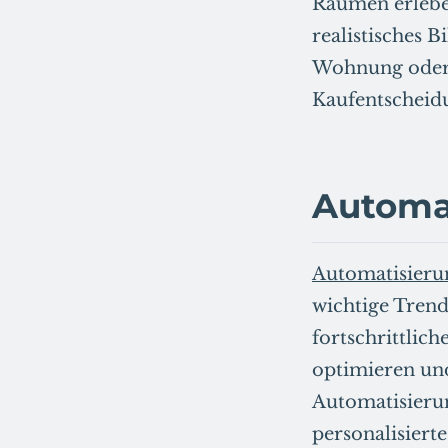
Räumen erleben
realistisches B
Wohnung oder 
Kaufentscheid
Automa
Automatisieru
wichtige Tren
fortschrittlic
optimieren und
Automatisieru
personalisiert