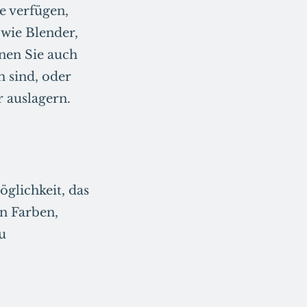
e verfügen,
 wie Blender,
nen Sie auch
h sind, oder
r auslagern.
glichkeit, das
n Farben,
u