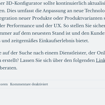
her 3D-Konfigurator sollte kontinuierlich aktualis
en. Dies umfasst die Anpassung an neue Technol
tegration neuer Produkte oder Produktvarianten 
er Performance und der UX. So stellen Sie sicher,
immer auf dem neuesten Stand ist und den Kunde
und zeitgemäßes Einkaufserlebnis bietet.
e auf der Suche nach einem Dienstleister, der On
 erstellt? Lassen Sie sich über den folgenden
Lin
beraten.
für
toren
Kommentare deaktiviert
Der
ultimative
Leitfaden
zum
Erstellen