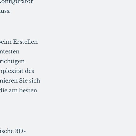
Konfigurator
uss.
beim Erstellen
ntesten
richtigen
plexität des
ieren Sie sich
die am besten
tische 3D-