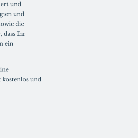
iert und
ogien und
sowie die
 dass Ihr
n ein
line
k
kostenlos und