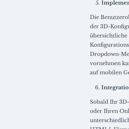
Implement
Die Benutzerobe
der 3D-Konfigu
übersichtliche
Konfigurations
Dropdown-Menü
vornehmen kann
auf mobilen Ge
Integrati
Sobald Ihr 3D-K
oder Ihren Onl
unterschiedlich