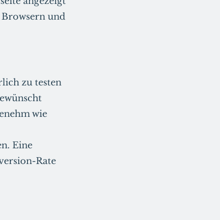
eite angezeigt
en Browsern und
lich zu testen
 gewünscht
genehm wie
en. Eine
nversion-Rate