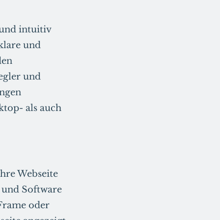
und intuitiv
 klare und
den
egler und
ungen
ktop- als auch
 Ihre Webseite
m und Software
 iFrame oder