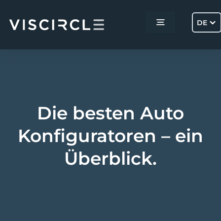
Skip
to
DE
Toggle
content
Navigation
Home
Services
Die besten Auto
Projekte
Konfiguratoren – ein
Überblick.
Über uns
Kontakt