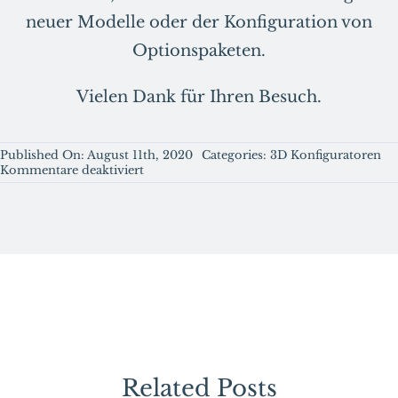
neuer Modelle oder der Konfiguration von
Optionspaketen.
Vielen Dank für Ihren Besuch.
Published On: August 11th, 2020
Categories:
3D Konfiguratoren
für
Kommentare deaktiviert
Die
besten
Auto
Konfiguratoren
–
ein
Überblick.
Related Posts