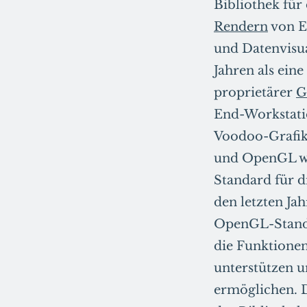
Bibliothek fü
Rendern
von E
und Datenvisu
Jahren als ein
proprietärer
G
End-Workstatio
Voodoo-Grafik
und OpenGL wu
Standard für d
den letzten Ja
OpenGL-Standa
die Funktione
unterstützen u
ermöglichen. D