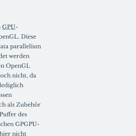
n
GPU
-
penGL. Diese
ata parallelism
det werden
 von OpenGL
och nicht, da
lediglich
essen
och als Zubehör
uffer des
ischen GPGPU-
hier nicht