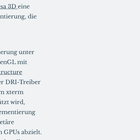
sa 3D
eine
tierung, die
ierung unter
penGL mit
tructure
ler DRI-Treiber
em xterm
tzt wird,
lementierung
etäre
 GPUs abzielt.