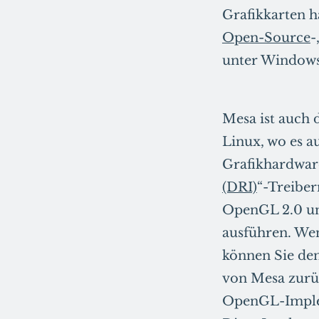
Grafikkarten h
Open-Source
-
unter Windows 
Mesa ist auch
Linux, wo es 
Grafikhardwar
(DRI)
“-Treiber
OpenGL 2.0 unt
ausführen. Wen
können Sie den
von Mesa zurüc
OpenGL-Impleme