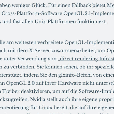
aben weniger Glück. Für einen Fallback bietet
Me
, Cross-Plattform-Software OpenGL 2.1-Implemen
und fast allen Unix-Plattformen funktioniert.
 die am weitesten verbreitete OpenGL-Implement
auch mit dem X-Server zusammenarbeitet, um O
e unter Verwendung von
„direct rendering Infras
n zu verbinden. Sie können sehen, ob ihr speziel
erstützt, indem Sie den glxinfo-Befehl von ein
n OpenGL 2.0 auf ihrer Hardware nicht unterstü
 Treiber deaktivieren, um auf die Software-Imp
kzugreifen. Nvidia stellt auch ihre eigene propri
ntierung für Linux bereit, die auf ihre eigenen