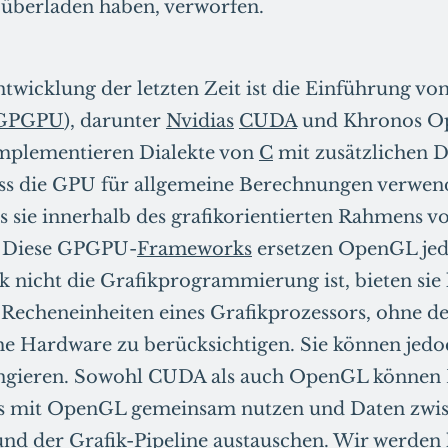
 überladen haben, verworfen.
ntwicklung der letzten Zeit ist die Einführung vo
GPGPU
), darunter
Nvidias
CUDA
und Khronos O
implementieren Dialekte von
C
mit zusätzlichen D
dass die GPU für allgemeine Berechnungen verwen
s sie innerhalb des grafikorientierten Rahmens
. Diese GPGPU-
Frameworks
ersetzen OpenGL jed
 nicht die Grafikprogrammierung ist, bieten sie 
e Recheneinheiten eines Grafikprozessors, ohne d
che Hardware zu berücksichtigen. Sie können jed
gieren. Sowohl CUDA als auch OpenGL können P
s mit OpenGL gemeinsam nutzen und Daten zw
und der
Grafik-Pipeline
austauschen. Wir werden 