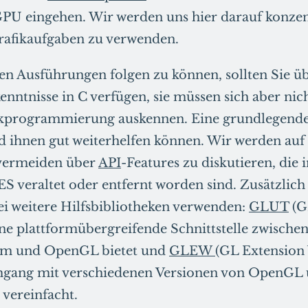
PU eingehen. Wir werden uns hier darauf konzen
afikaufgaben zu verwenden.
n Ausführungen folgen zu können, sollten Sie ü
ntnisse in C verfügen, sie müssen sich aber ni
ikprogrammierung auskennen. Eine grundlegende
d ihnen gut weiterhelfen können. Wir werden au
vermeiden über
API
-Features zu diskutieren, die
S veraltet oder entfernt worden sind. Zusätzlic
i weitere Hilfsbibliotheken verwenden:
GLUT
(G
eine plattformübergreifende Schnittstelle zwisch
m und OpenGL bietet und
GLEW
(GL Extension
gang mit verschiedenen Versionen von OpenGL 
vereinfacht.