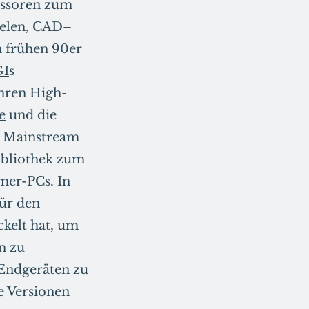
essoren zum
elen,
CAD
–
n frühen 90er
GI
s
ihren High-
e
und die
n Mainstream
ibliothek zum
mer-PCs. In
ür den
kelt hat, um
n zu
 Endgeräten zu
e Versionen