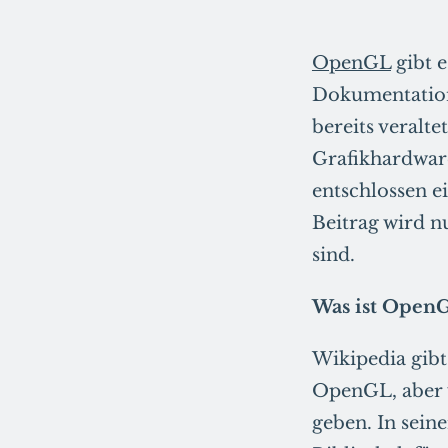
OpenGL
gibt 
Dokumentatione
bereits veralt
Grafikhardware
entschlossen e
Beitrag wird n
sind.
Was ist Open
Wikipedia gibt
OpenGL, aber 
geben. In sei