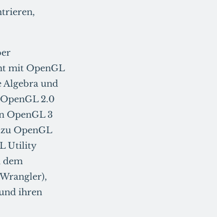
trieren,
ber
cht mit OpenGL
 Algebra und
f OpenGL 2.0
 in OpenGL 3
h zu OpenGL
L Utility
en dem
 Wrangler),
und ihren