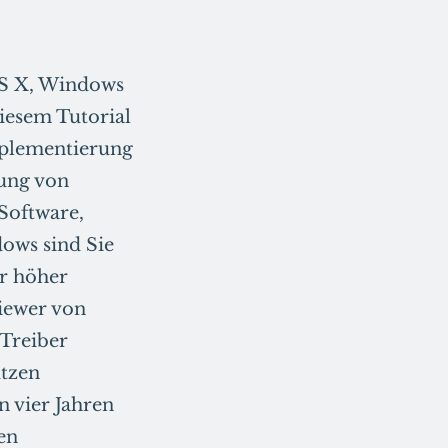
S X, Windows
iesem Tutorial
mplementierung
ung von
Software,
dows sind Sie
er höher
iewer von
Treiber
ützen
n vier Jahren
en