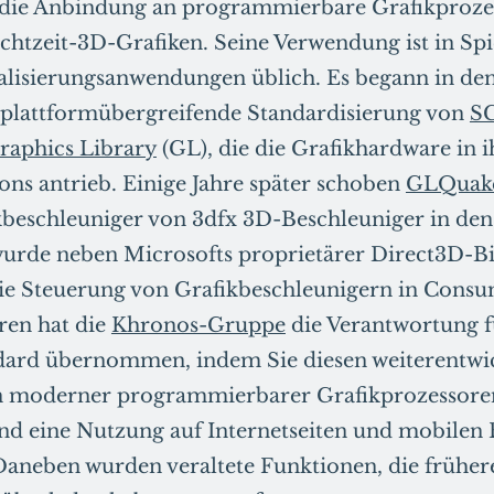
r die Anbindung an programmierbare Grafikproz
chtzeit-3D-Grafiken. Seine Verwendung ist in Spi
alisierungsanwendungen üblich. Es begann in de
e plattformübergreifende Standardisierung von
S
raphics Library
(GL), die die Grafikhardware in 
ns antrieb. Einige Jahre später schoben
GLQuak
beschleuniger von 3dfx 3D-Beschleuniger in de
rde neben Microsofts proprietärer Direct3D-B
ie Steuerung von Grafikbeschleunigern in Consu
hren hat die
Khronos-Gruppe
die Verantwortung f
rd übernommen, indem Sie diesen weiterentwic
n moderner programmierbarer Grafikprozessore
nd eine Nutzung auf Internetseiten und mobilen
aneben wurden veraltete Funktionen, die früher