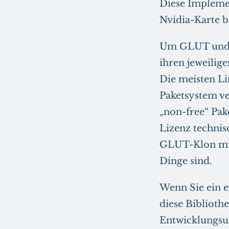
Diese Implemen
Nvidia-Karte be
Um GLUT und G
ihren jeweilig
Die meisten L
Paketsystem v
„non-free“ Pak
Lizenz technis
GLUT-Klon mit
Dinge sind.
Wenn Sie ein e
diese Bibliothe
Entwicklungsum