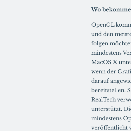
Wo bekomme 
OpenGL kommt
und den meis
folgen möchten
mindestens Ve
MacOS X unter
wenn der Grafi
darauf angewie
bereitstellen.
RealTech verw
unterstützt. 
mindestens Ope
veröffentlicht