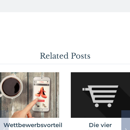
Bodypaint
3D?
Related Posts
Wettbewerbsvorteil
Die vier