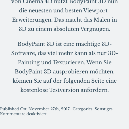
von Cinema 4D nutzt BodyPaint 3D nun
die neuesten und besten Viewport-
Erweiterungen. Das macht das Malen in
3D zu einem absoluten Vergnügen.
BodyPaint 3D ist eine mächtige 3D-
Software, das viel mehr kann als nur 3D-
Painting und Texturieren. Wenn Sie
BodyPaint 3D ausprobieren möchten,
können Sie auf der folgenden Seite eine
kostenlose Testversion anfordern.
Published On: November 27th, 2017
Categories:
Sonstiges
für
Kommentare deaktiviert
Einsteigerguide:
Was
ist