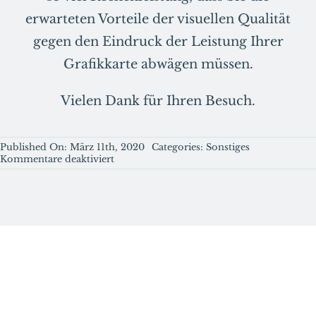
erwarteten Vorteile der visuellen Qualität
gegen den Eindruck der Leistung Ihrer
Grafikkarte abwägen müssen.
Vielen Dank für Ihren Besuch.
Published On: März 11th, 2020
Categories:
Sonstiges
für
Kommentare deaktiviert
Einsteigerguide:
Was
ist
die
anisotrope
Filterung?