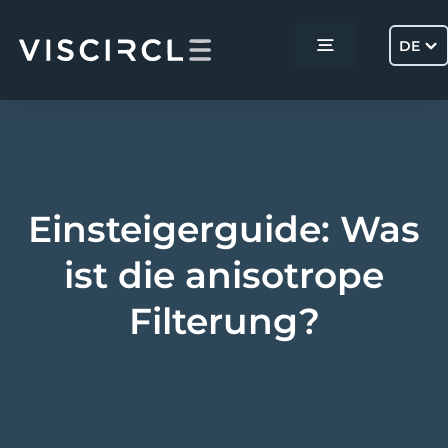
Skip
to
DE
Toggle
content
Navigation
Home
Services
Einsteigerguide: Was
Projekte
ist die anisotrope
Filterung?
Über uns
Kontakt