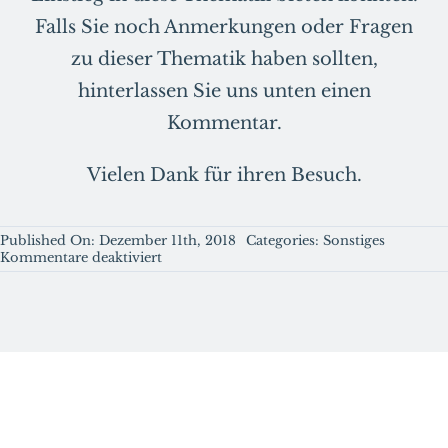
Falls Sie noch Anmerkungen oder Fragen
zu dieser Thematik haben sollten,
hinterlassen Sie uns unten einen
Kommentar.
Vielen Dank für ihren Besuch.
Published On: Dezember 11th, 2018
Categories:
Sonstiges
für
Kommentare deaktiviert
Einsteigerguide:
Was
ist
eine
Bounding
Volume
Hierarchie?