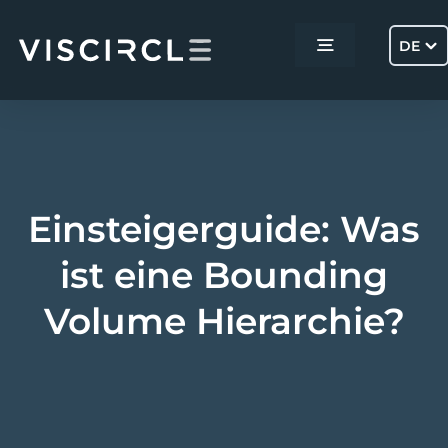
Skip
to
DE
Toggle
content
Navigation
Home
Services
Einsteigerguide: Was
Projekte
ist eine Bounding
Volume Hierarchie?
Über uns
Kontakt