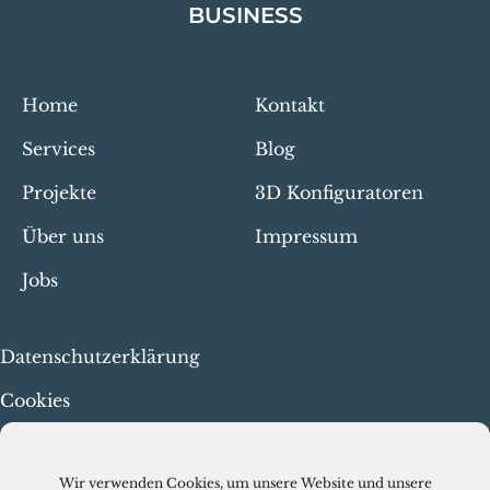
BUSINESS
Home
Kontakt
Services
Blog
Projekte
3D Konfiguratoren
Über uns
Impressum
Jobs
Datenschutzerklärung
Cookies
Menschenrechte & faire
Arbeit
Wir verwenden Cookies, um unsere Website und unsere