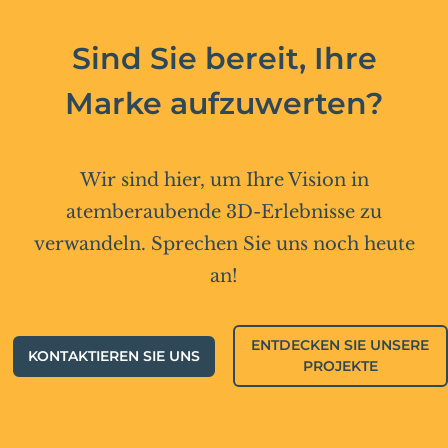
Sind Sie bereit, Ihre
Marke aufzuwerten?
Wir sind hier, um Ihre Vision in
atemberaubende 3D-Erlebnisse zu
verwandeln. Sprechen Sie uns noch heute
an!
ENTDECKEN SIE UNSERE
KONTAKTIEREN SIE UNS
PROJEKTE