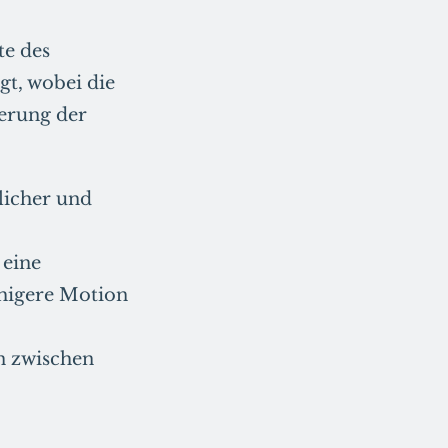
te des
gt, wobei die
ierung der
licher und
 eine
ähigere Motion
n zwischen