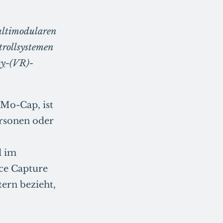
multimodularen
trollsystemen
ty
-(VR)-
 Mo-Cap, ist
ersonen oder
d im
nce Capture
ern bezieht,