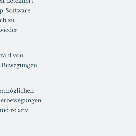
it detektiert
ap-Software
uch zu
 wieder
nzahl von
xe Bewegungen
ermöglichen
rperbewegungen
nd relativ