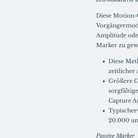
Diese Motion-C
Vorgängermodel
Amplitude oder
Marker zu gewä
Diese Met
zeitlicher
Größere G
sorgfältig
Capture A
Typischer
20.000 un
Passive Marker