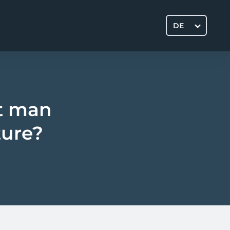
DE
ht man
ture?