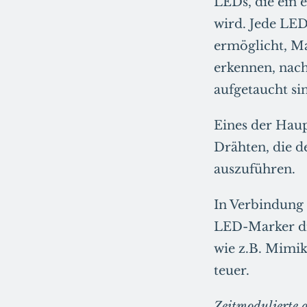
LEDs, die ein 
wird. Jede LED
ermöglicht, Ma
erkennen, nach
aufgetaucht si
Eines der Haup
Drähten, die 
auszuführen.
In Verbindung
LED-Marker di
wie z.B. Mimik
teuer.
Zeitmodulierte 