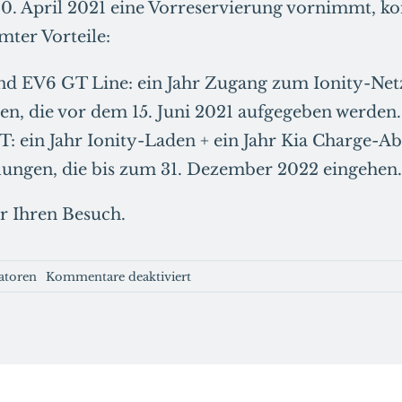
0. April 2021 eine Vorreservierung vornimmt, k
ter Vorteile:
nd EV6 GT Line: ein Jahr Zugang zum Ionity-Netz
en, die vor dem 15. Juni 2021 aufgegeben werden.
: ein Jahr Ionity-Laden + ein Jahr Kia Charge-
llungen, die bis zum 31. Dezember 2022 eingehen.
r Ihren Besuch.
für
atoren
Kommentare deaktiviert
Kia
veröffentlicht
für
sein
Modell
EV6
3D
Konfigurator.