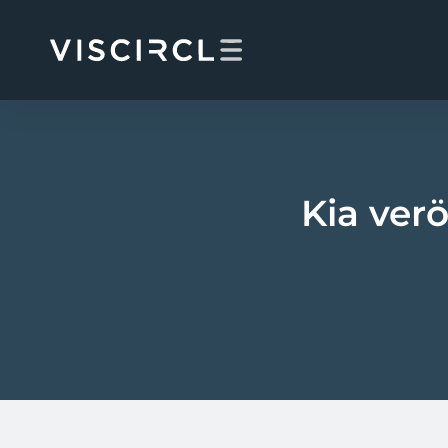
Skip
to
content
Kia verö