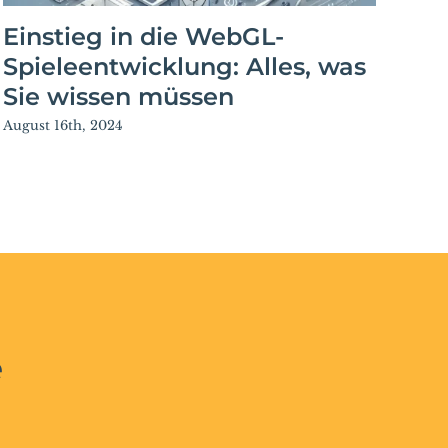
Einstieg in die WebGL-
9 
Spieleentwicklung: Alles, was
Ei
Sie wissen müssen
Sept
August 16th, 2024
e