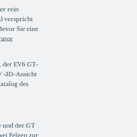
er rein
5 verspricht
Bevor Sie eine
rator
6, der EV6 GT-
0°-3D-Ansicht
Katalog des
ne und der GT
wei Felgen zur