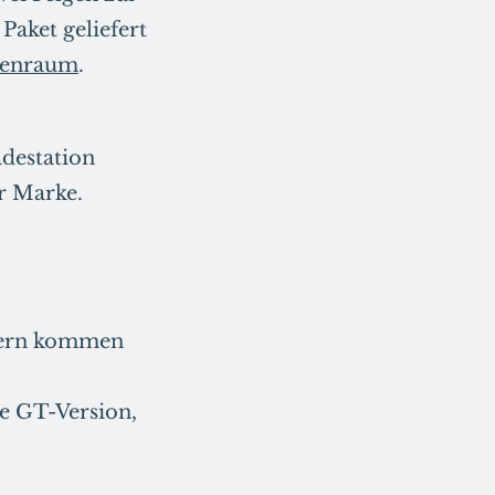
Paket geliefert
nenraum
.
destation
er Marke.
dlern kommen
ke GT-Version,