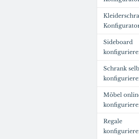
Kleiderschr
Konfigurato
Sideboard
konfigurier
Schrank selb
konfigurier
Möbel onlin
konfigurier
Regale
konfigurier