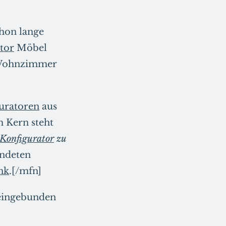
chon lange
tor
Möbel
s Wohnzimmer
uratoren
aus
m Kern steht
Konfigurator
zu
endeten
nk
.[/mfn]
eingebunden