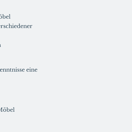
öbel
rschiedener
n
nntnisse eine
 Möbel