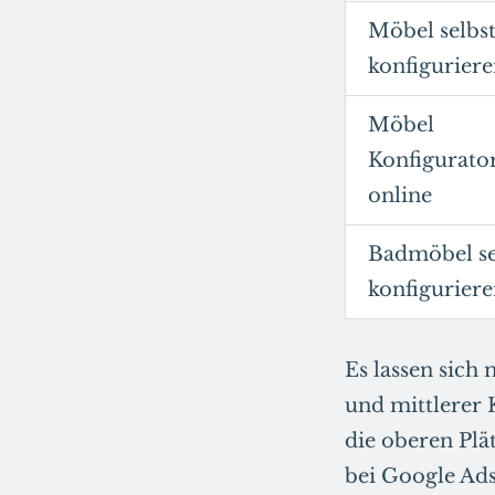
Möbel selbs
konfigurier
Möbel
Konfigurato
online
Badmöbel se
konfigurier
Es lassen sich
und mittlerer 
die oberen Plä
bei Google Ads