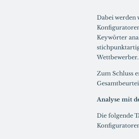
Dabei werden w
Konfiguratore
Keywörter anal
stichpunktart
Wettbewerber.
Zum Schluss e
Gesamtbeurtei
Analyse mit 
Die folgende T
Konfiguratore