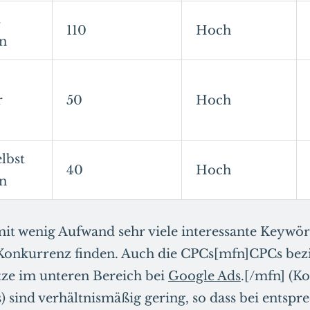
t
110
Hoch
en
r
50
Hoch
lbst
40
Hoch
en
 mit wenig Aufwand sehr viele interessante Keywö
Konkurrenz finden. Auch die CPCs[mfn]CPCs bezi
tze im unteren Bereich bei
Google Ads
.[/mfn] (Ko
) sind verhältnismäßig gering, so dass bei entsp