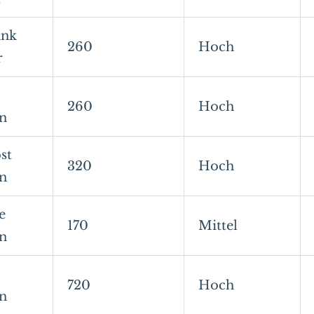
ank
260
Hoch
r
260
Hoch
en
st
320
Hoch
en
e
170
Mittel
en
720
Hoch
en