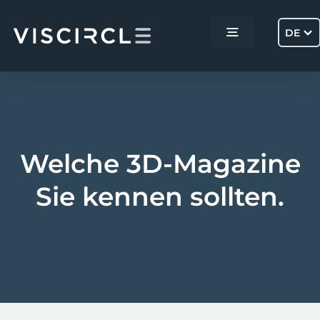
Skip
to
DE
Toggle
content
Navigation
Home
Services
Welche 3D-Magazine
Projekte
Sie kennen sollten.
Über uns
Kontakt