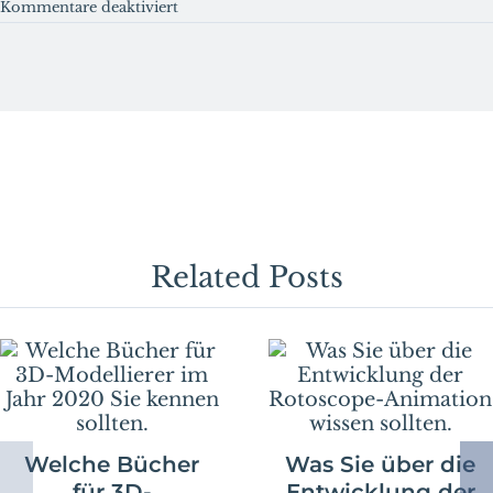
für
Kommentare deaktiviert
Wie
Sie
3D-
Videos
auf
Youtube
hochladen
können.
Related Posts
Welche Bücher
Was Sie über die
für 3D-
Entwicklung der