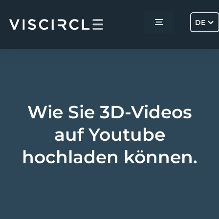
Skip
to
DE
Toggle
content
Navigation
Home
Services
Wie Sie 3D-Videos
Projekte
auf Youtube
hochladen können.
Über uns
Kontakt