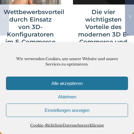
Wettbewerbsvorteil
Die vier
durch Einsatz
wichtigsten
von 3D-
Vorteile des
Konfiguratoren
modernen 3D E-
im E-Commerce
Commerce und
warum es sich
Juni 15th, 2023
lohnt, diese zu
Wir verwenden Cookies, um unsere Website und unsere
kennen
Services zu optimieren.
Juni 2nd, 2023
Alle akzeptieren
Ablehnen
Einstellungen anzeigen
Cookie-Richtlinie
Datenschutzerklärung