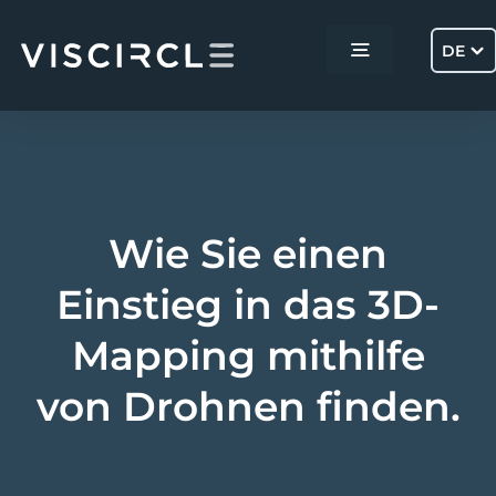
Skip
to
DE
Toggle
content
Navigation
Home
Services
Wie Sie einen
Projekte
Einstieg in das 3D-
Mapping mithilfe
Über uns
von Drohnen finden.
Kontakt