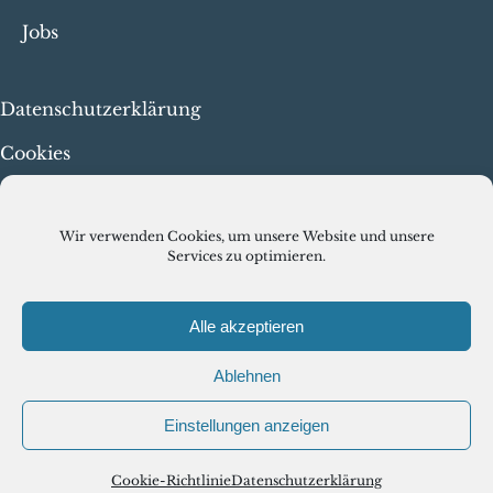
Jobs
Datenschutzerklärung
Cookies
Menschenrechte & faire
Arbeit
Wir verwenden Cookies, um unsere Website und unsere
Services zu optimieren.
Alle akzeptieren
Ablehnen
© VISCIRCLE GMBH 2026
Einstellungen anzeigen
Cookie-Richtlinie
Datenschutzerklärung