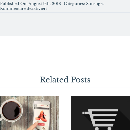
Published On: August 9th, 2018
Categories:
Sonstiges
für
Kommentare deaktiviert
Wie
Sie
einen
Einstieg
in
das
3D-
Mapping
mithilfe
von
Drohnen
finden.
Related Posts