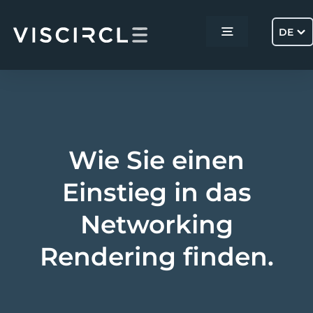
Skip
to
DE
Toggle
content
Navigation
Home
Services
Wie Sie einen
Projekte
Einstieg in das
Networking
Über uns
Rendering finden.
Kontakt