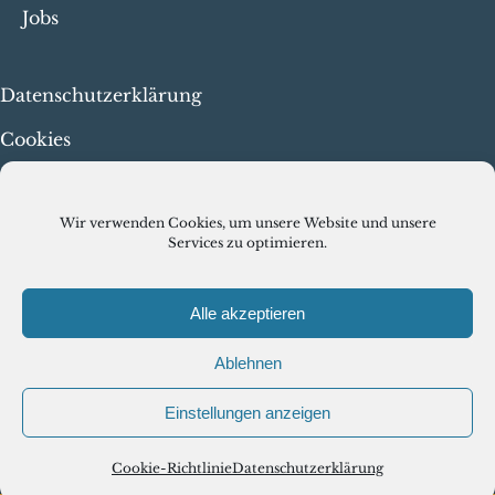
Jobs
Datenschutzerklärung
Cookies
Menschenrechte & faire
Arbeit
Wir verwenden Cookies, um unsere Website und unsere
Services zu optimieren.
Alle akzeptieren
Ablehnen
© VISCIRCLE GMBH 2026
Einstellungen anzeigen
Cookie-Richtlinie
Datenschutzerklärung