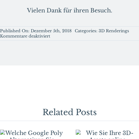
Vielen Dank für ihren Besuch.
Published On: Dezember 5th, 2018
Categories:
3D Renderings
für
Kommentare deaktiviert
Wie
Sie
einen
Einstieg
in
das
Networking
Rendering
finden.
Related Posts