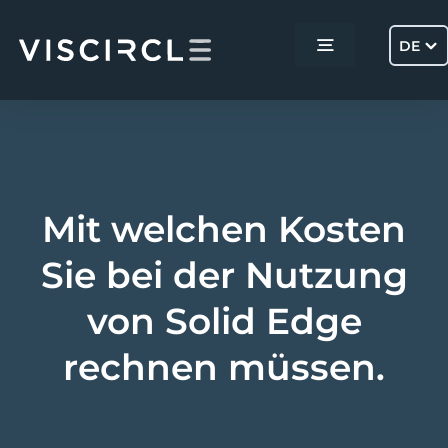
Skip
to
DE
Toggle
content
Navigation
Home
Services
Mit welchen Kosten
Projekte
Sie bei der Nutzung
von Solid Edge
Über uns
rechnen müssen.
Kontakt