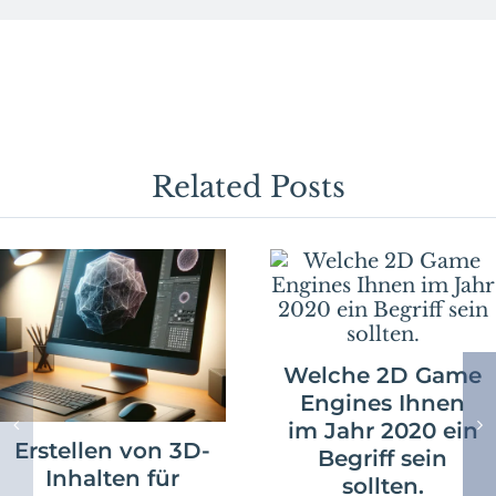
bei
der
Nutzung
von
Solid
Edge
rechnen
müssen.
Related Posts
Welche 2D Game
Engines Ihnen
im Jahr 2020 ein
Erstellen von 3D-
Begriff sein
Inhalten für
sollten.