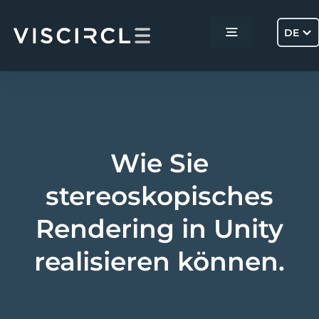
Skip
to
DE
Toggle
content
Navigation
Home
Services
Wie Sie
Projekte
stereoskopisches
Rendering in Unity
Über uns
realisieren können.
Kontakt