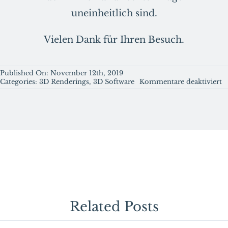
uneinheitlich sind.
Vielen Dank für Ihren Besuch.
Published On: November 12th, 2019
f
Categories:
3D Renderings
,
3D Software
Kommentare deaktiviert
W
Si
s
R
in
U
re
k
Related Posts