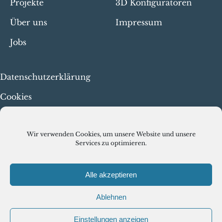
Projekte
3D Konfiguratoren
Über uns
Impressum
Jobs
Datenschutzerklärung
Cookies
Menschenrechte & faire
Arbeit
Wir verwenden Cookies, um unsere Website und unsere
Services zu optimieren.
Alle akzeptieren
Ablehnen
© VISCIRCLE GMBH 2026
Einstellungen anzeigen