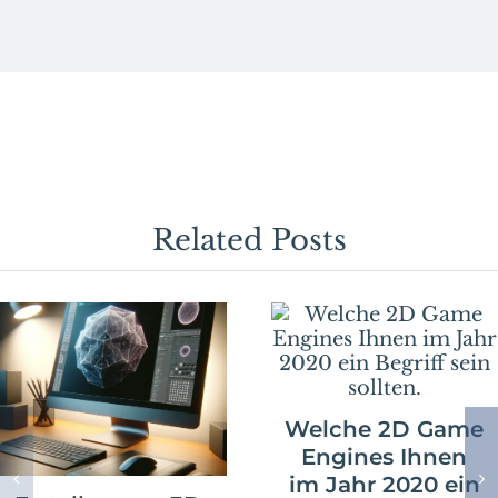
besten
und
schlechtesten
Game-
Engines
–
eine
Übersicht.
Related Posts
Welche 2D Game
Engines Ihnen
im Jahr 2020 ein