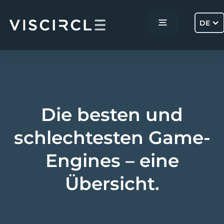
Skip
to
DE
Toggle
content
Navigation
Home
Services
Die besten und
Projekte
schlechtesten Game-
Engines – eine
Über uns
Übersicht.
Kontakt