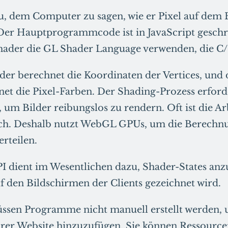
u, dem Computer zu sagen, wie er Pixel auf dem 
 Der Hauptprogrammcode ist in JavaScript geschr
hader die GL Shader Language verwenden, die C/
der berechnet die Koordinaten der Vertices, und
et die Pixel-Farben. Der Shading-Prozess erford
um Bilder reibungslos zu rendern. Oft ist die Arb
ch. Deshalb nutzt WebGL GPUs, um die Berechn
erteilen.
 dient im Wesentlichen dazu, Shader-States anz
uf den Bildschirmen der Clients gezeichnet wird.
sen Programme nicht manuell erstellt werden,
hrer Website hinzuzufügen. Sie können Ressourcen