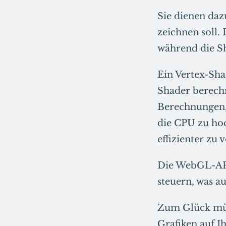
Sie dienen daz
zeichnen soll.
während die S
Ein Vertex-Sha
Shader berechn
Berechnungen, 
die CPU zu ho
effizienter zu v
Die WebGL-API
steuern, was a
Zum Glück müs
Grafiken auf I