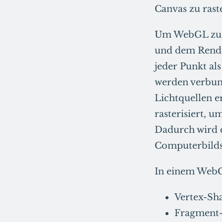
Canvas zu raste
Um WebGL zu ve
und dem Rende
jeder Punkt als
werden verbund
Lichtquellen e
rasterisiert, 
Dadurch wird d
Computerbilds
In einem WebG
Vertex-Sh
Fragment