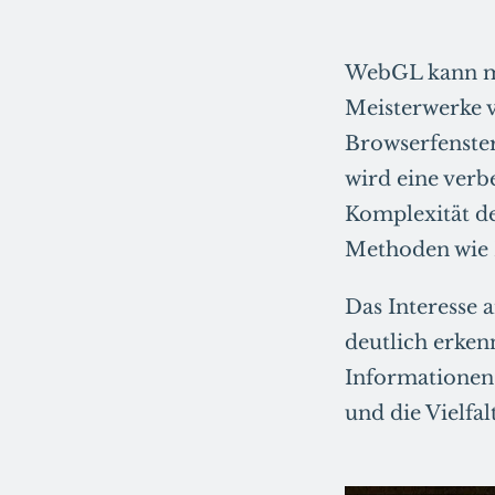
WebGL kann mo
Meisterwerke v
Browserfenster
wird eine verb
Komplexität d
Methoden wie
Das Interesse 
deutlich erkenn
Informationen
und die Vielfa