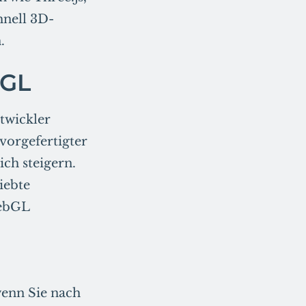
nell 3D-
.
bGL
twickler
vorgefertigter
ch steigern.
iebte
WebGL
 wenn Sie nach