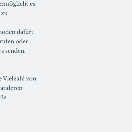
rmöglicht es
 zu
hoden dafür:
frufen oder
rs senden.
e Vielzahl von
 anderen
oße