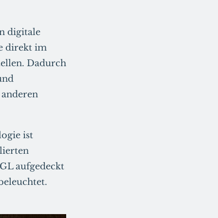
 digitale
 direkt im
tellen. Dadurch
 und
n anderen
ogie ist
lierten
bGL aufgedeckt
beleuchtet.