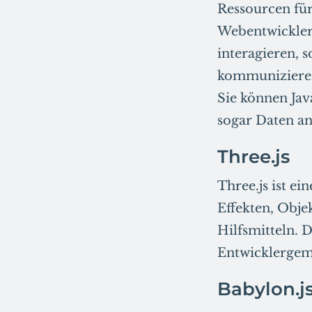
Ressourcen fü
Webentwicklern
interagieren, 
kommunizieren
Sie können Jav
sogar Daten an
Three.js
Three.js ist ei
Effekten, Obje
Hilfsmitteln. 
Entwicklergeme
Babylon.j