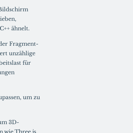
Bildschirm
ieben,
C++ ähnelt.
 der Fragment-
ert unzählige
eitslast für
ungen
upassen, um zu
 um 3D-
 wie Three.js,