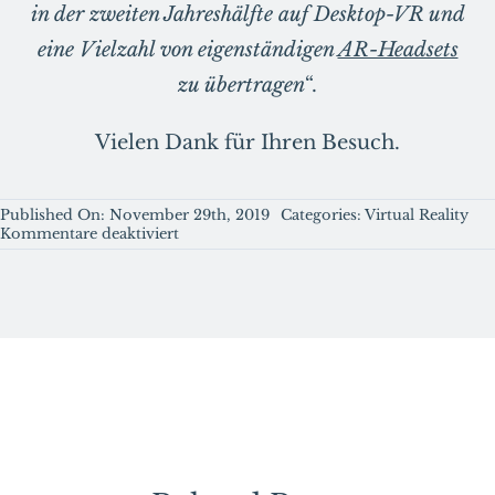
in der zweiten Jahreshälfte auf Desktop-VR und
eine Vielzahl von eigenständigen
AR-Headsets
zu übertragen
“.
Vielen Dank für Ihren Besuch.
Published On: November 29th, 2019
Categories:
Virtual Reality
für
Kommentare deaktiviert
Wie
Mozilla`s
Firefox
VR-
Browser
auf
Oculus
Quest
für
einen
hohen
Tracking-
Datenschutz