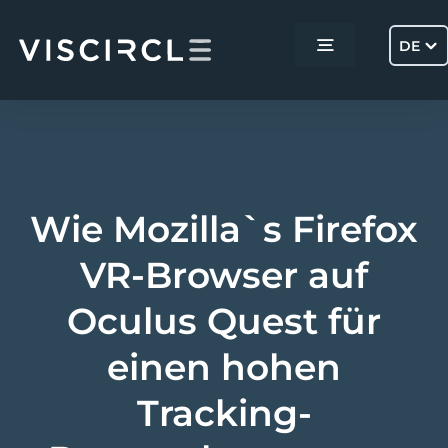
Skip
to
DE
Toggle
content
Navigation
Home
Services
Wie Mozilla`s Firefox
Projekte
VR-Browser auf
Oculus Quest für
Über uns
einen hohen
Kontakt
Tracking-