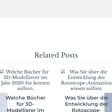
Sie
durch
die
folgenden
Tipps
ein
perfektes
Showreel
erstellen.
Related Posts
Welche Bücher
Was Sie über die
für 3D-
Entwicklung der
Modellierer im
Rotoscope-