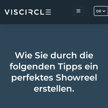
Skip
to
DE
Toggle
content
Navigation
Home
Services
Wie Sie durch die
Projekte
folgenden Tipps ein
perfektes Showreel
Über uns
erstellen.
Kontakt